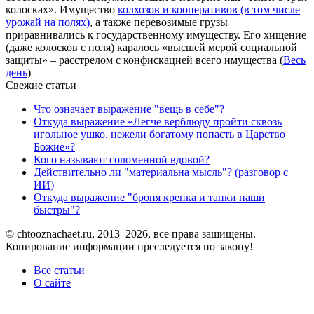
колосках». Имущество
колхозов и кооперативов (в том числе
урожай на полях)
, а также перевозимые грузы
приравнивались к государственному имуществу. Его хищение
(даже колосков с поля) каралось «высшей мерой социальной
защиты» – расстрелом с конфискацией всего имущества (
Весь
день
)
Свежие статьи
Что означает выражение "вещь в себе"?
Откуда выражение «Легче верблюду пройти сквозь
игольное ушко, нежели богатому попасть в Царство
Божие»?
Кого называют соломенной вдовой?
Действительно ли "материальна мысль"? (разговор с
ИИ)
Откуда выражение "броня крепка и танки наши
быстры"?
© chtooznachaet.ru, 2013–2026, все права защищены.
Копирование информации преследуется по закону!
Все статьи
О сайте