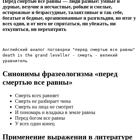
Перед смертью все равны — люди разные: умные и
дурные, везучие и несчастные, робкие и смелые,
осторожные и безрассудные, талантливые и так себе,
богатые и бедные, организованные и разгильдяи, но итог у
всех один, и от него не спрятаться, ни убежать, ни
откупиться, ни перехитрить
Английский аналог поговорки "перед смертью все равны"
death is the grand leveller - смерть - великий
уравнитель
Синонимы фразеологизма «перед
смертью все равны»
Смерть всех равняет
Смерть не разбирает чина
Смерть на лица не смотрит
И пономарь и владыка в земле равны
Перед богом все равны
У всех один конец
Применение выражения в литературе