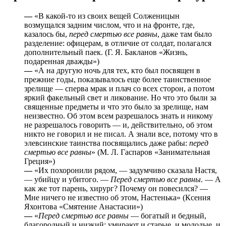
—
«В какой-то из своих вещей Солженицын
возмущался задним числом, что и на фронте, где,
казалось бы,
перед смертью все равны
, даже там было
разделение: офицерам, в отличие от солдат, полагался
дополнительный паек. (Г. Я. Бакланов «Жизнь,
подаренная дважды»)
—
«А на другую ночь для тех, кто был посвящен в
прежние годы, показывалось еще более таинственное
зрелище — сперва мрак и плач со всех сторон, а потом
яркий факельный свет и ликование. Но что это были за
священные предметы и что это было за зрелище, нам
неизвестно. Об этом всем разрешалось знать и никому
не разрешалось говорить — и, действительно, об этом
никто не говорил и не писал. А знали все, потому что в
элевсинские таинства посвящались даже рабы:
перед
смертью все равны
» (М. Л. Гаспаров «Занимательная
Греция»)
—
«Их похоронили рядом, ― задумчиво сказала Настя,
― убийцу и убитого. ―
Перед смертью все равны
. ― А
как же тот парень, хирург? Почему он повесился? ―
Мне ничего не известно об этом, Настенька» (Ксения
Яхонтова «Смятение Анастасии»)
—
«
Перед смертью все равны
― богатый и бедный,
благородный и низкий; умирают и старые, и молодые, и