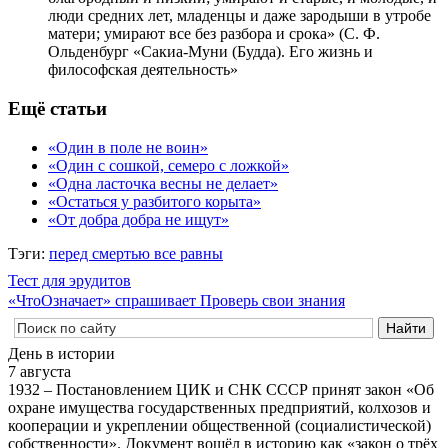
люди средних лет, младенцы и даже зародыши в утробе
матери; умирают все без разбора и срока» (С. Ф.
Ольденбург «Сакиа-Муни (Будда). Его жизнь и
философская деятельность»
Ещё статьи
«Один в поле не воин»
«Один с сошкой, семеро с ложкой»
«Одна ласточка весны не делает»
«Остаться у разбитого корыта»
«От добра добра не ищут»
Тэги:
перед смертью все равны
Тест для эрудитов
«ЧтоОзначает» спрашивает
Проверь свои знания
День в истории
7 августа
1932 – Постановлением ЦИК и СНК СССР принят закон «Об
охране имущества государственных предприятий, колхозов и
кооперации и укреплении общественной (социалистической)
собственности». Документ вошёл в историю как «закон о трёх