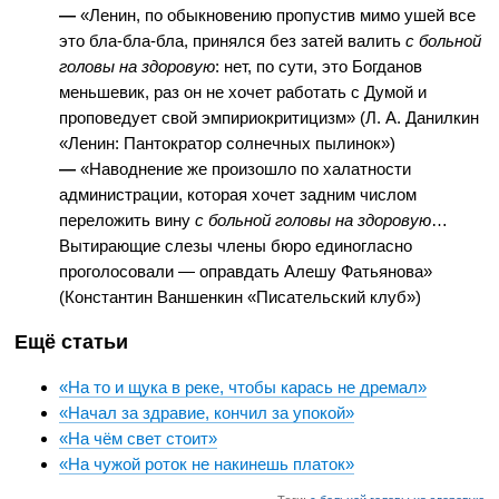
—
«Ленин, по обыкновению пропустив мимо ушей все
это бла-бла-бла, принялся без затей валить
с больной
головы на здоровую
: нет, по сути, это Богданов
меньшевик, раз он не хочет работать с Думой и
проповедует свой эмпириокритицизм» (Л. А. Данилкин
«Ленин: Пантократор солнечных пылинок»)
—
«Наводнение же произошло по халатности
администрации, которая хочет задним числом
переложить вину
с больной головы на здоровую
…
Вытирающие слезы члены бюро единогласно
проголосовали ― оправдать Алешу Фатьянова»
(Константин Ваншенкин «Писательский клуб»)
Ещё статьи
«На то и щука в реке, чтобы карась не дремал»
«Начал за здравие, кончил за упокой»
«На чём свет стоит»
«На чужой роток не накинешь платок»