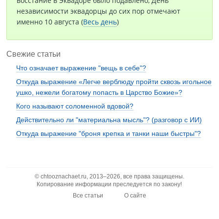
восстание в Эквадоре было подавлено, День
независимости эквадорцы до сих пор отмечают
именно 10 августа (
Весь день
)
Свежие статьи
Что означает выражение "вещь в себе"?
Откуда выражение «Легче верблюду пройти сквозь игольное
ушко, нежели богатому попасть в Царство Божие»?
Кого называют соломенной вдовой?
Действительно ли "материальна мысль"? (разговор с ИИ)
Откуда выражение "броня крепка и танки наши быстры"?
© chtooznachaet.ru, 2013–2026, все права защищены.
Копирование информации преследуется по закону!
Все статьи
О сайте