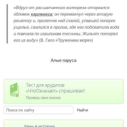
«Вдруг от расшатанного волнореза оторвался
обломок
карленгса
; он перемахнул через вторую
решетку и, пролетев над скалой, упавшей поперек
ущелья, свалился в пролив, где его подхватила вода
и помчала по извилинам теснины. Жильят потерял
его из виду»
(В. Гюго «Труженики моря»)
Алые паруса
Тест для эрудитов
«ЧтоОзначает» спрашивает
Проверь свои знания
День в истории