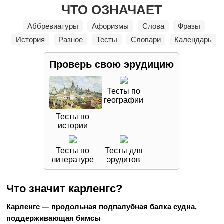
ЧТО ОЗНАЧАЕТ
Аббревиатуры
Афоризмы
Слова
Фразы
История
Разное
Тесты
Словари
Календарь
Проверь свою
эрудицию
Тесты по
географии
Тесты по
истории
Тесты по
Тесты для
литературе
эрудитов
Что значит карленгс?
Карленгс — продольная подпалубная балка судна,
поддерживающая бимсы