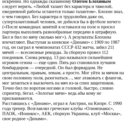
искренни. Но однажды сказанному
Олегом Блохиным
следует верить. «Любой талант без характера и тяжелой,
ежедневной работы останется только талантом». Блохин знал,
о чем говорил. Без характера и трудолюбия даже он,
суперталантливый человек, не добился бы в футболе ничего
(«После командных занятий я оставался на поле и просил
партнера выполнять разнообразные передачи в штрафную.
Бил и бил по мячу сколько мог»). А результаты Блохина
впечатляют. Выступая за киевское «Динамо» с 1969 по 1987
год, он сыграл в чемпионатах СССР 432 матча, забил 211
мячей — всесоюзные рекорды. За сборную провел 112
поединков. Снова рекорд. 13 раз назывался сильнейшим
игроком сезона — еще один. Пять раз становился лучшим
бомбардиром — очередной. Он был форвардом. Не
центральным, правым, левым, а просто. Мог уйти за мячом на
свою половину поля, разогнаться…, мог атаковать с флангов,
мог затаиться и выскочить на мяч из-за спин защитников.
Точно бил по воротам ногами и головой, быстро, словно
спринтер, бегал. «Золотые мячи» ведь абы кому не
присваиваются.
Расставшись с «Динамо», играл в Австрии, на Кипре. С 1990
года тренер. Возглавлял греческие клубы «Олимпиакос»,
ПАОК, «Ионикос», АЕК, сборную Украины, клуб «Москва»,
свое родное «Динамо».