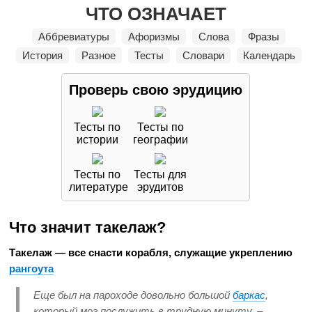
ЧТО ОЗНАЧАЕТ
Аббревиатуры
Афоризмы
Слова
Фразы
История
Разное
Тесты
Словари
Календарь
Проверь свою
эрудицию
Тесты по
Тесты по
истории
географии
Тесты по
Тесты для
литературе
эрудитов
Что значит такелаж?
Такелаж — все снасти корабля, служащие укреплению
рангоута
Еще был на пароходе довольно большой
баркас
,
который мог послужить в трудную минуту, –