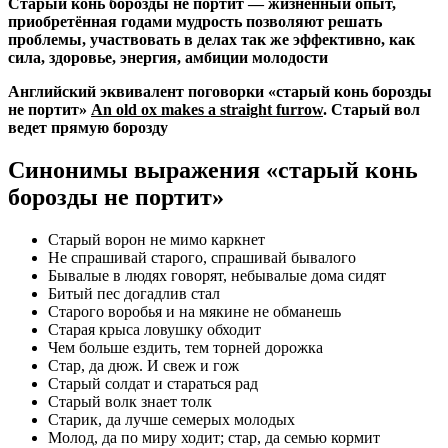
Старый конь борозды не портит — жизненный опыт,
приобретённая годами мудрость позволяют решать
проблемы, участвовать в делах так же эффективно, как
сила, здоровье, энергия, амбиции молодости
Английский эквивалент поговорки «старый конь борозды
не портит»
An old ox makes a straight furrow
. Старый вол
ведет прямую борозду
Синонимы выражения «старый конь
борозды не портит»
Старый ворон не мимо каркнет
Не спрашивай старого, спрашивай бывалого
Бывалые в людях говорят, небывалые дома сидят
Битый пес догадлив стал
Старого воробья и на мякине не обманешь
Старая крыса ловушку обходит
Чем больше ездить, тем торней дорожка
Стар, да дюж. И свеж и гож
Старый солдат и стараться рад
Старый волк знает толк
Старик, да лучше семерых молодых
Молод, да по миру ходит; стар, да семью кормит