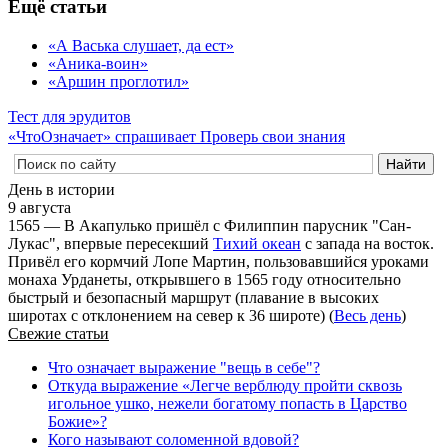
Ещё статьи
«А Васька слушает, да ест»
«Аника-воин»
«Аршин проглотил»
Тест для эрудитов
«ЧтоОзначает» спрашивает
Проверь свои знания
День в истории
9 августа
1565 — В Акапулько пришёл с Филиппин парусник "Сан-
Лукас", впервые пересекший
Тихий океан
с запада на восток.
Привёл его кормчий Лопе Мартин, пользовавшийся уроками
монаха Урданеты, открывшего в 1565 году относительно
быстрый и безопасный маршрут (плавание в высоких
широтах с отклонением на север к 36 широте) (
Весь день
)
Свежие статьи
Что означает выражение "вещь в себе"?
Откуда выражение «Легче верблюду пройти сквозь
игольное ушко, нежели богатому попасть в Царство
Божие»?
Кого называют соломенной вдовой?