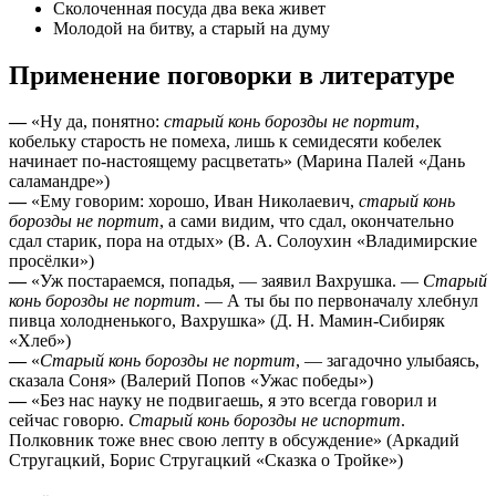
Сколоченная посуда два века живет
Молодой на битву, а старый на думу
Применение поговорки в литературе
—
«Ну да, понятно:
старый конь борозды не портит
,
кобельку старость не помеха, лишь к семидесяти кобелек
начинает по-настоящему расцветать» (Марина Палей «Дань
саламандре»)
—
«Ему говорим: хорошо, Иван Николаевич,
старый конь
борозды не портит
, а сами видим, что сдал, окончательно
сдал старик, пора на отдых» (В. А. Солоухин «Владимирские
просёлки»)
—
«Уж постараемся, попадья, ― заявил Вахрушка. ―
Старый
конь борозды не портит
. ― А ты бы по первоначалу хлебнул
пивца холодненького, Вахрушка» (Д. Н. Мамин-Сибиряк
«Хлеб»)
—
«
Старый конь борозды не портит
, ― загадочно улыбаясь,
сказала Соня» (Валерий Попов «Ужас победы»)
—
«Без нас науку не подвигаешь, я это всегда говорил и
сейчас говорю.
Старый конь борозды не испортит
.
Полковник тоже внес свою лепту в обсуждение» (Аркадий
Стругацкий, Борис Стругацкий «Сказка о Тройке»)