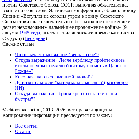
против Советского Союза, СССР, выполняя обязательства,
взятые на себя в ходе Ялтинской конференции, объявил войну
Японии.«Вступление сегодня утром в войну Советского
Союза ставит нас окончательно в безвыходное положение и
делает невозможным дальнейшее продолжение войны» (9
августа
1945 года
, выступление японского премьер-министра
Судзуки) (
Весь день
)
Свежие статьи
Что означает выражение "вещь в себе"?
Откуда выражение «Легче верблюду пройти сквозь
игольное ушко, нежели богатому попасть в Царство
Божие»?
Кого называют соломенной вдовой?
Действительно ли "материальна мысль"? (разговор с
ИИ)
Откуда выражение "броня крепка и танки наши
быстры"?
© chtooznachaet.ru, 2013–2026, все права защищены.
Копирование информации преследуется по закону!
Все статьи
О сайте