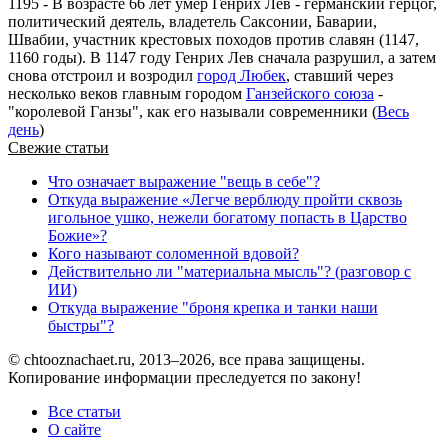
1195 - В возрасте 66 лет умер Генрих Лев - германский герцог,
политический деятель, владетель Саксонии, Баварии,
Швабии, участник крестовых походов против славян (1147,
1160 годы). В 1147 году Генрих Лев сначала разрушил, а затем
снова отстроил и возродил
город Любек
, ставший через
несколько веков главным городом
Ганзейского союза
-
"королевой Ганзы", как его называли современники (
Весь
день
)
Свежие статьи
Что означает выражение "вещь в себе"?
Откуда выражение «Легче верблюду пройти сквозь
игольное ушко, нежели богатому попасть в Царство
Божие»?
Кого называют соломенной вдовой?
Действительно ли "материальна мысль"? (разговор с
ИИ)
Откуда выражение "броня крепка и танки наши
быстры"?
© chtooznachaet.ru, 2013–2026, все права защищены.
Копирование информации преследуется по закону!
Все статьи
О сайте