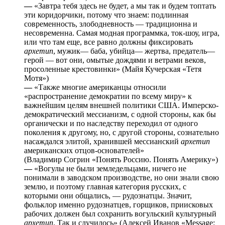
—
«Завтра тебя здесь не будет, а мы так и будем топтать
эти коридорчики, потому что знаем: подлинная
современность, злободневность — традиционна и
несовременна. Самая модная программка, ток-шоу, игра,
или что там еще, все равно должны фиксировать
архетип
, мужик— баба, убийца— жертва, предатель—
герой — вот они, омытые дождями и ветрами веков,
просоленные крестовинки» (Майя Кучерская «Тетя
Мотя»)
—
«Также многие американцы относили
«распространение демократии по всему миру» к
важнейшим целям внешней политики США. Имперско-
демократический мессианизм, с одной стороны, как бы
органически и по наследству переходил от одного
поколения к другому, но, с другой стороны, сознательно
насаждался элитой, хранившей мессианский
архетип
американских отцов-основателей»
(Владимир Согрин «Понять Россию. Понять Америку»)
—
«Вогулы не были земледельцами, ничего не
понимали в заводском производстве, но они знали свою
землю, и поэтому главная категория русских, с
которыми они общались, ― рудознатцы. Значит,
фольклор именно рудознатцев, горщиков, приисковых
рабочих должен был сохранить вогульский культурный
архетип
. Так и случилось» (Алексей Иванов «Message: