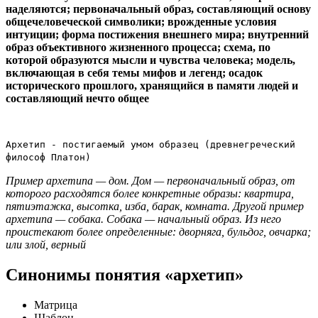
наделяются; первоначальный образ, составляющий основу
общечеловеческой символики; врожденные условия
интуиции; форма постижения внешнего мира; внутренний
образ объективного жизненного процесса; схема, по
которой образуются мысли и чувства человека; модель,
включающая в себя темы мифов и легенд; осадок
исторического прошлого, хранящийся в памяти людей и
составляющий нечто общее
Архетип - постигаемый умом образец (древнегреческий
философ Платон)
Пример архетипа — дом. Дом — первоначальный образ, от
которого расходятся более конкретные образы: квартира,
пятиэтажка, высотка, изба, барак, комната. Другой пример
архетипа — собака. Собака — начальный образ. Из него
проистекают более определенные: дворняга, бульдог, овчарка;
или злой, верный
Синонимы понятия «архетип»
Матрица
Шаблон