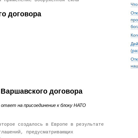
я применение вооруженной силы
Что
го договора
Отк
про
бог
Ког
Дей
(ра
Отк
наш
 Варшавского договора
 ответ на присоединение к блоку НАТО
оторое создалось в Европе в результате
глашений, предусматривающих