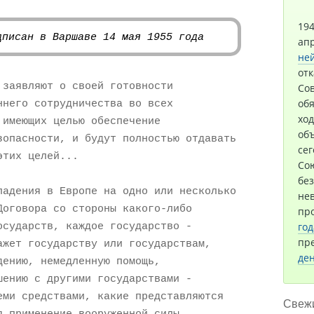
19
дписан в Варшаве 14 мая 1955 года
ап
не
отк
 заявляют о своей готовности
Сов
обя
ннего сотрудничества во всех
хо
 имеющих целью обеспечение
об
зопасности, и будут полностью отдавать
сег
этих целей...
Сою
бе
падения в Европе на одно или несколько
не
Договора со стороны какого-либо
пр
осударств, каждое государство -
год
пре
ажет государству или государствам,
де
дению, немедленную помощь,
шению с другими государствами -
еми средствами, какие представляются
Свежи