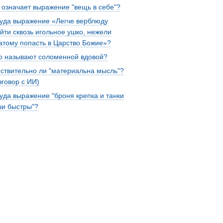
 означает выражение "вещь в себе"?
уда выражение «Легче верблюду
йти сквозь игольное ушко, нежели
атому попасть в Царство Божие»?
о называют соломенной вдовой?
ствительно ли "материальна мысль"?
зговор с ИИ)
уда выражение "броня крепка и танки
и быстры"?