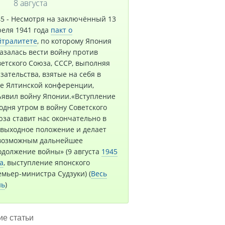
8 августа
45 - Несмотря на заключённый 13
реля 1941 года
пакт о
йтралитете
, по которому Япония
азалась вести войну против
етского Союза, СССР, выполняя
зательства, взятые на себя в
де Ялтинской конференции,
ъявил войну Японии.«Вступление
одня утром в войну Советского
за ставит нас окончательно в
звыходное положение и делает
возможным дальнейшее
одолжение войны» (9 августа
1945
а
, выступление японского
мьер-министра Судзуки) (
Весь
нь
)
е статьи