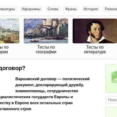
евиатуры
Афоризмы
Слова
Фразы
История
Разно
ы по
Тесты по
Тесты по
ории
географии
литературе
договор?
Варшавский договор — политический
документ, декларирующий дружбу,
взаимопомощь, сотрудничество
циалистических государств Европы и
ству в Европе всех остальных стран
ственного строя