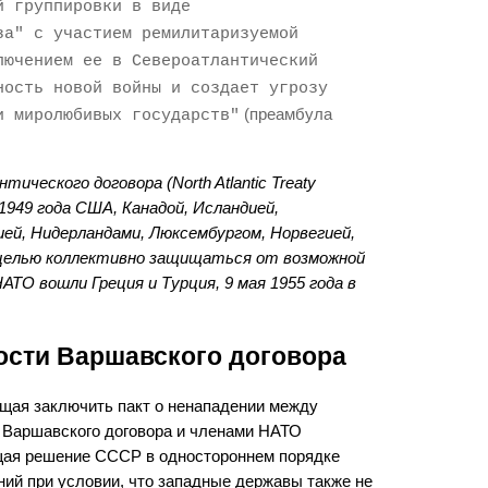
й группировки в виде
за" с участием ремилитаризуемой
лючением ее в Североатлантический
ность новой войны и создает угрозу
(преамбула
и миролюбивых государств"
ческого договора (North Atlantic Treaty
 1949 года США, Канадой, Исландией,
ией, Нидерландами, Люксембургом, Норвегией,
 целью коллективно защищаться от возможной
НАТО вошли Греция и Турция, 9 мая 1955 года в
ости Варшавского договора
щая заключить пакт о ненападении между
 Варшавского договора и членами НАТО
ая решение СССР в одностороннем порядке
ний при условии, что западные державы также не