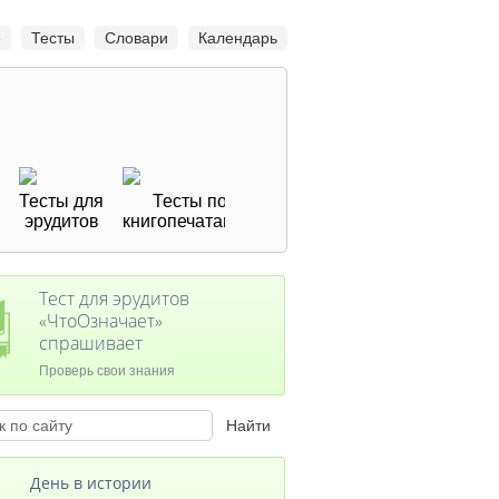
е
Тесты
Словари
Календарь
Тесты для
Тесты по
Тесты «Библиотека
Тест
эрудитов
книгопечатанию
приключений»
горо
Тест для эрудитов
«ЧтоОзначает»
спрашивает
Проверь свои знания
День в истории