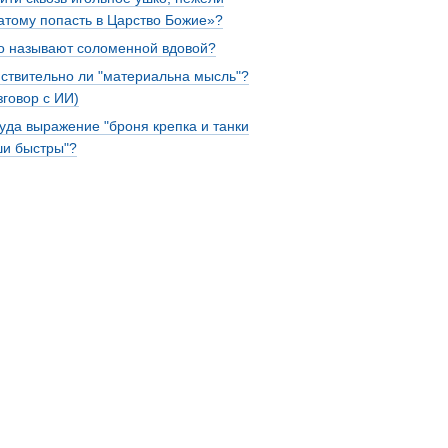
атому попасть в Царство Божие»?
о называют соломенной вдовой?
ствительно ли "материальна мысль"?
зговор с ИИ)
уда выражение "броня крепка и танки
и быстры"?