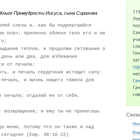
119
 Книге Премудрости Иисуса, сына Сирахова
Лев
олей слезы и, как бы подвергшийся
пол
Сак
ни плач; прилично облеки тело его и не
уча
го;
сла
рыдание теплое, и продолжи сетование о
Ген
 день или два, для избежания
зат
ся от печали;
го
рть, и печаль сердечная истощит силу.
не
 печаль, и жизнь нищего тяжела для
Ган
Ган
со
о печали; отдаляй ее от себя,
т возвращения; и ему ты не принесешь
Свежи
.
Что
до мною, потому что он также и над
Отк
 сегодня» (Сир. 38:16-22)
про