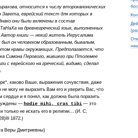
бог
ирахова, относится к числу второканонических
о Завета, еврейский текст для которых в
Ког
однако они были включены в состав
Дей
ТаНаХа на древнегреческий язык, выполненных
(ра
ии). Автор книги — некий житель Иерусалима
Отк
 был он человеком образованным, бывалым,
наш
этом нравы окружающих. Предполагается, что
ка Симона Перового, жившего при Птолемее
ниги с еврейского на греческий, видимо, сделал
.
горе*, каково Ваше, выражения сочувствия, даже
не могу не выразить Вам его и уверить Вас, что
 сердце и я понял, как должна была поразить
осуждены —
— это
hodie mihi, cras tibi
и только не искать его в религии… (И. С.
)III 1872.)
ата Веры Дмитриевны)