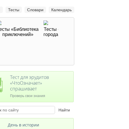
е
Тесты
Словари
Календарь
есты «Библиотека
Тесты о
Тесты о
Тесты о династии
приключений»
городах
футболе
Романовых
Тест для эрудитов
«ЧтоОзначает»
спрашивает
Проверь свои знания
День в истории