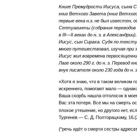
Книге Премудрости Иисуса, сына С
книг Ветхого Завета (книг Ветхог
первые века н.э. не был известен, 
Септуагинты (собрания переводов 
в III—II веках до н. э. в Александр
Иисус, сын Сираха. Судя по тексту
много путешествовал, изучая при 
Иисус жил вовремена первосященни
Лаге около 290 г. до н. э. Перевод к
внук писателя около 230 года до н. э
«Хотя я знаю, что в таком великом 
искреннего, помогают мало — однако 
Ваша скорбь нашла отголосок в моем
Вас эта потеря. Все мы на смерть 
плохое утешение, но другого нет, есл
Тургенев — С. Д. Полторацкому, 16.(28
(*речь идёт о смерти сестры адрес