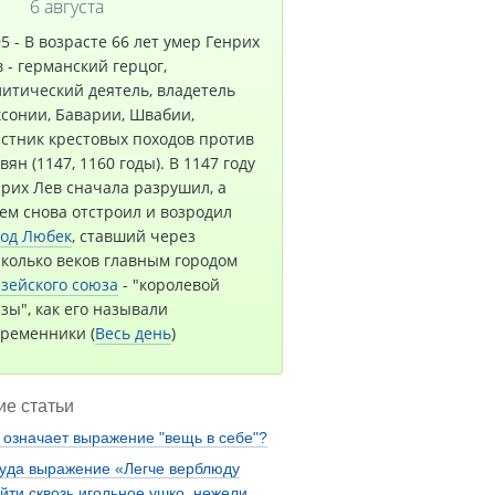
6 августа
5 - В возрасте 66 лет умер Генрих
 - германский герцог,
итический деятель, владетель
сонии, Баварии, Швабии,
стник крестовых походов против
вян (1147, 1160 годы). В 1147 году
рих Лев сначала разрушил, а
ем снова отстроил и возродил
род Любек
, ставший через
сколько веков главным городом
зейского союза
- "королевой
зы", как его называли
временники (
Весь день
)
е статьи
 означает выражение "вещь в себе"?
уда выражение «Легче верблюду
йти сквозь игольное ушко, нежели