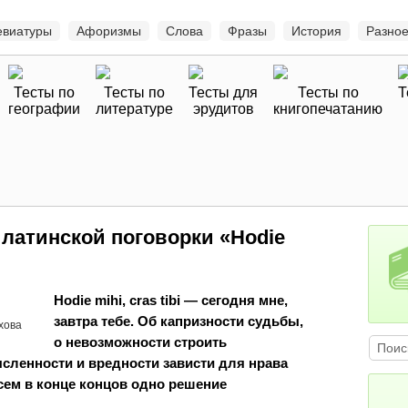
евиатуры
Афоризмы
Слова
Фразы
История
Разно
Тесты по
Тесты по
Тесты для
Тесты по
Т
географии
литературе
эрудитов
книгопечатанию
латинской поговорки «Hodie
Hodie mihi, cras tibi — сегодня мне,
завтра тебе. Об капризности судьбы,
хова
о невозможности строить
сленности и вредности зависти для нрава
 всем в конце концов одно решение