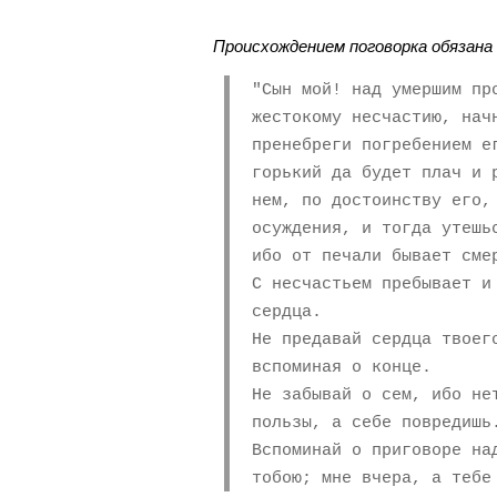
Происхождением поговорка обязана
"Сын мой! над умершим пр
жестокому несчастию, нач
пренебреги погребением е
горький да будет плач и 
нем, по достоинству его,
осуждения, и тогда утешь
ибо от печали бывает сме
С несчастьем пребывает и
сердца.
Не предавай сердца твоег
вспоминая о конце.
Не забывай о сем, ибо не
пользы, а себе повредишь
Вспоминай о приговоре на
тобою; мне вчера, а тебе