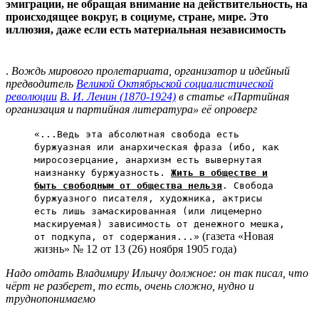
эмиграции, не обращая внимание на действительность, на
происходящее вокруг, в социуме, стране, мире. Это
иллюзия, даже если есть материальная независимость
.
Вождь мирового пролетариата, организатор и идейный
предводитель
Великой Октябрьской социалистической
революции
В. И. Ленин (1870-1924)
в статье «Партийная
организация и партийная литература» её опроверг
«...Ведь эта абсолютная свобода есть
буржуазная или анархическая фраза (ибо, как
миросозерцание, анархизм есть вывернутая
наизнанку буржуазность.
Жить в обществе и
быть свободным от общества нельзя
. Свобода
буржуазного писателя, художника, актрисы
есть лишь замаскированная (или лицемерно
маскируемая) зависимость от денежного мешка,
(газета «Новая
от подкупа, от содержания...»
жизнь» № 12 от 13 (26) ноября 1905 года)
Надо отдать Владимиру Ильичу должное: он так писал, что
чёрт не разберет, то есть, очень сложно, нудно и
труднопонимаемо