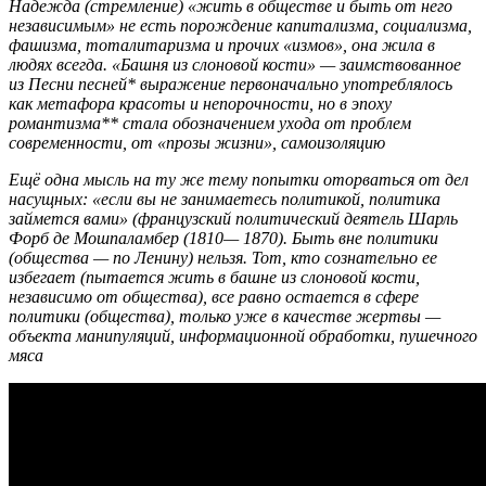
Надежда (стремление) «жить в обществе и быть от него
независимым» не есть порождение капитализма, социализма,
фашизма, тоталитаризма и прочих «измов», она жила в
людях всегда. «Башня из слоновой кости» — заимствованное
из Песни песней* выражение первоначально употреблялось
как метафора красоты и непорочности, но в эпоху
романтизма** стала обозначением ухода от проблем
современности, от «прозы жизни», самоизоляцию
Ещё одна мысль на ту же тему попытки оторваться от дел
насущных: «если вы не занимаетесь политикой, политика
займется вами» (французский политический деятель Шарль
Форб де Мошпаламбер (1810— 1870). Быть вне политики
(общества — по Ленину) нельзя. Тот, кто сознательно ее
избегает (пытается жить в башне из слоновой кости,
независимо от общества), все равно остается в сфере
политики (общества), только уже в качестве жертвы —
объекта манипуляций, информационной обработки, пушечного
мяса