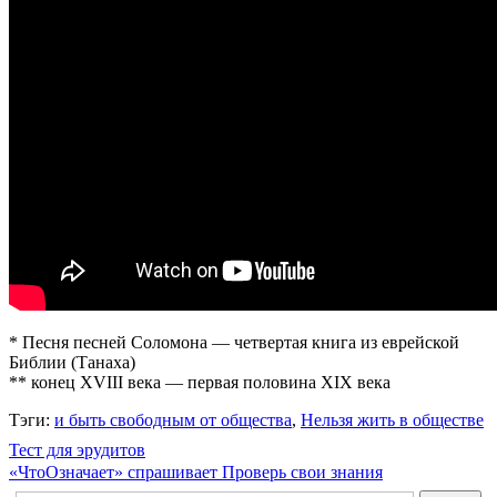
* Песня песней Соломона — четвертая книга из еврейской
Библии (Танаха)
** конец XVIII века — первая половина XIX века
Тэги:
и быть свободным от общества
,
Нельзя жить в обществе
Тест для эрудитов
«ЧтоОзначает» спрашивает
Проверь свои знания