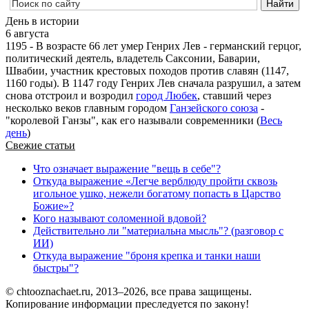
День в истории
6 августа
1195 - В возрасте 66 лет умер Генрих Лев - германский герцог,
политический деятель, владетель Саксонии, Баварии,
Швабии, участник крестовых походов против славян (1147,
1160 годы). В 1147 году Генрих Лев сначала разрушил, а затем
снова отстроил и возродил
город Любек
, ставший через
несколько веков главным городом
Ганзейского союза
-
"королевой Ганзы", как его называли современники (
Весь
день
)
Свежие статьи
Что означает выражение "вещь в себе"?
Откуда выражение «Легче верблюду пройти сквозь
игольное ушко, нежели богатому попасть в Царство
Божие»?
Кого называют соломенной вдовой?
Действительно ли "материальна мысль"? (разговор с
ИИ)
Откуда выражение "броня крепка и танки наши
быстры"?
© chtooznachaet.ru, 2013–2026, все права защищены.
Копирование информации преследуется по закону!