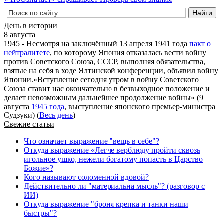
День в истории
8 августа
1945 - Несмотря на заключённый 13 апреля 1941 года
пакт о
нейтралитете
, по которому Япония отказалась вести войну
против Советского Союза, СССР, выполняя обязательства,
взятые на себя в ходе Ялтинской конференции, объявил войну
Японии.«Вступление сегодня утром в войну Советского
Союза ставит нас окончательно в безвыходное положение и
делает невозможным дальнейшее продолжение войны» (9
августа
1945 года
, выступление японского премьер-министра
Судзуки) (
Весь день
)
Свежие статьи
Что означает выражение "вещь в себе"?
Откуда выражение «Легче верблюду пройти сквозь
игольное ушко, нежели богатому попасть в Царство
Божие»?
Кого называют соломенной вдовой?
Действительно ли "материальна мысль"? (разговор с
ИИ)
Откуда выражение "броня крепка и танки наши
быстры"?