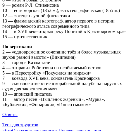
9 — роман Р-Л. Стивенсона
10 — есть морская (1852 м.), есть географическая (1855 м.)
12 — «отец» научной фантастики
13 — фламандский картограф, автор первого в истории
географического атласа современного типа
14 — в XVII веке открыл реку Попигай в Красноярском крае
15 — путешественник
По вертикали
2 — «одновременное сочетание трёх и более музыкальных
звуков разной высоты» (Википедия)
3 — город в Казахстане
4 — отправил Робинзона на необитаемый остров
5 — в Перестройку «Покусился на миражи»
7 — воевода XVII века, основатель Красноярска
9 — сквозное отверстие в корабельной палубе на парусных
судах для закрепления мачт
10 — японский писатель
11 — автор песен «Цыплёнок жареный», «Мурка»,
«Бублички», «Фонарики», «Гоп со смыком»
Ответы
Тест для эрудитов
«ЧтоОзначает» спрашивает
Проверь свои знания