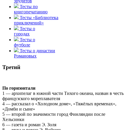
эрудитов
Тесты по
книгопечатанию
Тесты «Библиотека
приключений»
Тесты о
городах
Тесты о
футболе
Тесты о династии
Романовых
Третий
По горизонтали
1 — архипелаг в южной части Тихого океана, назван в честь
французского мореплавателя
4 — рассказал о «Холодном доме», «Тяжёлых временах»,
«Домби и сыне»
5 — второй по значимости город Финляндии после
Хельсинки
6 — газета и роман Э. Золя
8 — муха и роман Э. Войнич