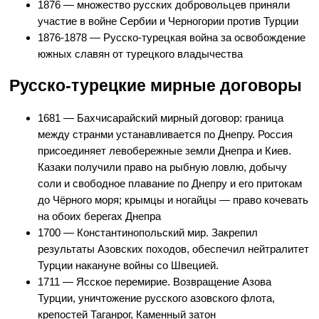
1876 — множество русских добровольцев приняли
участие в войне Сербии и Черногории против Турции
1876-1878 — Русско-турецкая война за освобождение
южных славян от турецкого владычества
Русско-турецкие мирные договоры
1681 — Бахчисарайский мирный договор: граница
между странми устанавливается по Днепру. Россия
присоединяет левобережные земли Днепра и Киев.
Казаки получили право на рыбную ловлю, добычу
соли и свободное плавание по Днепру и его притокам
до Чёрного моря; крымцы и ногайцы — право кочевать
на обоих берегах Днепра
1700 — Константинопольский мир. Закрепил
результаты Азовских походов, обеспечил нейтралитет
Турции накануне войны со Швецией.
1711 — Ясское перемирие. Возвращение Азова
Турции, уничтожение русского азовского флота,
крепостей Таганрог, Каменный затон