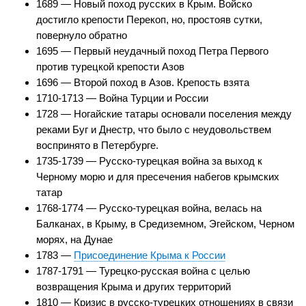
1689 — Новый поход русских в Крым. Войско
достигло крепости Перекоп, но, простояв сутки,
повернуло обратно
1695 — Первый неудачный поход Петра Первого
против турецкой крепости Азов
1696 — Второй поход в Азов. Крепость взята
1710-1713 — Война Турции и России
1728 — Ногайские татары основали поселения между
реками Буг и Днестр, что было с неудовольствем
воспринято в Петербурге.
1735-1739 — Русско-турецкая война за выход к
Черному морю и для пресечения набегов крымских
татар
1768-1774 — Русско-турецкая война, велась на
Балканах, в Крыму, в Средиземном, Эгейском, Черном
морях, на Дунае
1783 —
Присоединение Крыма к России
1787-1791 — Турецко-русская война с целью
возвращения Крыма и других территорий
1810 — Кризис в русско-турецких отношениях в связи