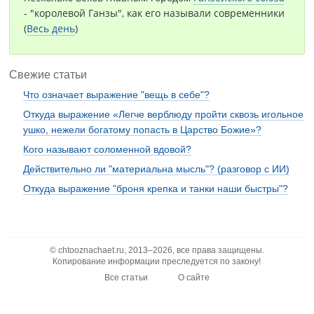
- "королевой Ганзы", как его называли современники
(
Весь день
)
Свежие статьи
Что означает выражение "вещь в себе"?
Откуда выражение «Легче верблюду пройти сквозь игольное
ушко, нежели богатому попасть в Царство Божие»?
Кого называют соломенной вдовой?
Действительно ли "материальна мысль"? (разговор с ИИ)
Откуда выражение "броня крепка и танки наши быстры"?
© chtooznachaet.ru, 2013–2026, все права защищены.
Копирование информации преследуется по закону!
Все статьи
О сайте