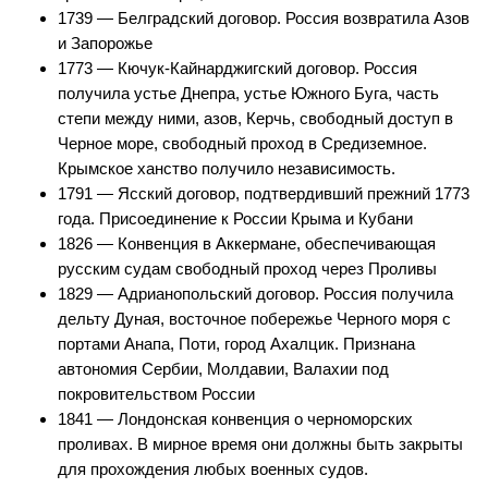
1739 — Белградский договор. Россия возвратила Азов
и Запорожье
1773 — Кючук-Кайнарджигский договор. Россия
получила устье Днепра, устье Южного Буга, часть
степи между ними, азов, Керчь, свободный доступ в
Черное море, свободный проход в Средиземное.
Крымское ханство получило независимость.
1791 — Ясский договор, подтвердивший прежний 1773
года. Присоединение к России Крыма и Кубани
1826 — Конвенция в Аккермане, обеспечивающая
русским судам свободный проход через Проливы
1829 — Адрианопольский договор. Россия получила
дельту Дуная, восточное побережье Черного моря с
портами Анапа, Поти, город Ахалцик. Признана
автономия Сербии, Молдавии, Валахии под
покровительством России
1841 — Лондонская конвенция о черноморских
проливах. В мирное время они должны быть закрыты
для прохождения любых военных судов.