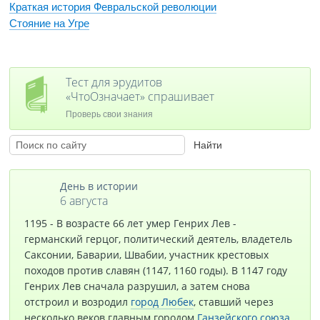
Краткая история Февральской революции
Стояние на Угре
Тест для эрудитов
«ЧтоОзначает» спрашивает
Проверь свои знания
День в истории
6 августа
1195 - В возрасте 66 лет умер Генрих Лев -
германский герцог, политический деятель, владетель
Саксонии, Баварии, Швабии, участник крестовых
походов против славян (1147, 1160 годы). В 1147 году
Генрих Лев сначала разрушил, а затем снова
отстроил и возродил
город Любек
, ставший через
несколько веков главным городом
Ганзейского союза