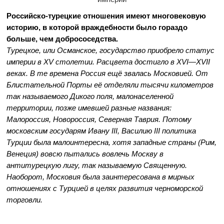
Российско-турецкие отношения имеют многовековую
историю, в которой враждебности было гораздо
больше, чем добрососедства.
Турецкое, или Османское, государство приобрело статус
империи в ХV столетии. Расцвета достигло в XVI—XVII
веках. В те времена Россия ещё звалась Московией. От
Блистательной Порты её отделяли тысячи километров
так называемого Дикого поля, малонаселенной
территории, позже имевшей разные названия:
Малороссия, Новороссия, Северная Таврия. Потому
московским государям Ивану III, Василию III политика
Турции была малоинтересна, хотя западные страны (Рим,
Венеция) вовсю пытались вовлечь Москву в
антитурецкую лигу, так называемую Священную.
Наоборот, Московия была заинтересована в мирных
отношениях с Турцией в целях развития черноморской
торговли.